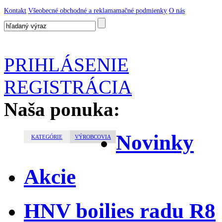
Kontakt
Všeobecné obchodné a reklamamačné podmienky
O nás
PRIHLÁSENIE
REGISTRÁCIA
Naša ponuka:
Novinky
KATEGÓRIE
VÝROBCOVIA
Akcie
HNV boilies radu R8