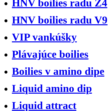
HNV boilies radu Z4
HNV boilies radu V9
VIP vankúšky
Plávajúce boilies
Boilies v amino dipe
Liquid amino dip
Liquid attract