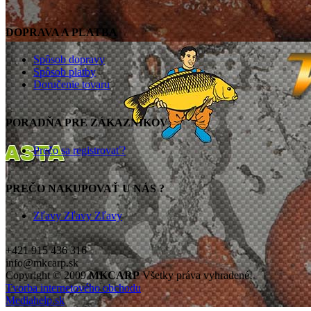
DOPRAVA A PLATBA
Spôsob dopravy
Spôsob platby
Doručenie tovaru
PORADŇA PRE ZÁKAZNÍKOV
Prečo sa registrovať?
PREČO NAKUPOVAŤ U NÁS ?
Zľavy Zľavy Zľavy
+421 915 436 316
info@mkcarp.sk
Copyright © 2009
MKCARP
Všetky práva vyhradené!
Tvorba internetového obchodu
Mediahelp.sk