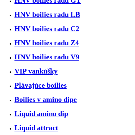
HNV boilies radu GT
HNV boilies radu LB
HNV boilies radu C2
HNV boilies radu Z4
HNV boilies radu V9
VIP vankúšky
Plávajúce boilies
Boilies v amino dipe
Liquid amino dip
Liquid attract