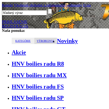
Kontakt
Všeobecné obchodné a reklamamačné podmienky
O nás
PRIHLÁSENIE
REGISTRÁCIA
Naša ponuka:
Novinky
KATEGÓRIE
VÝROBCOVIA
Akcie
HNV boilies radu R8
HNV boilies radu MX
HNV boilies radu FS
HNV boilies radu SP