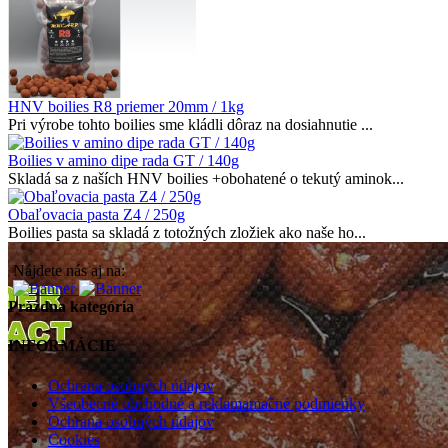
HNV boilies R8 priemer 20mm / 1kg
Pri výrobe tohto boilies sme kládli dôraz na dosiahnutie ...
Boilies v amino dipe rada GT / 140g
Skladá sa z naších HNV boilies +obohatené o tekutý aminok...
Obaľovacia pasta Z4 / 250g
Boilies pasta sa skladá z totožných zložiek ako naše ho...
Nájdete nás aj na:
Prázdna kategória
INFORMÁCIE
Ochrana osobných údajov
Všeobecné obchodné a reklamamačné podmienky
Ochrana osobných údajov
Cookies