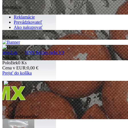
Informácie
Reklamácie
Prevádzkovateľ
Ako nakupovať
Reklama
new2.sk
->
HNV boilies radu V9
Nákupný košík:
Položiek
0 Ks
Cena v EUR:
0,00 €
Prejsť do košíka
Najpredávanejšie: